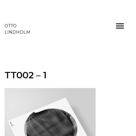
Skip
OTTO
to
LINDHOLM
content
TT002 – 1