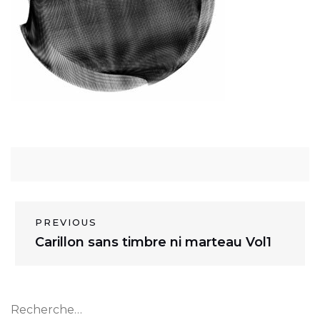
N
PREVIOUS
P
Carillon sans timbre ni marteau Vol1
a
r
v
e
v
i
Rechercher :
i