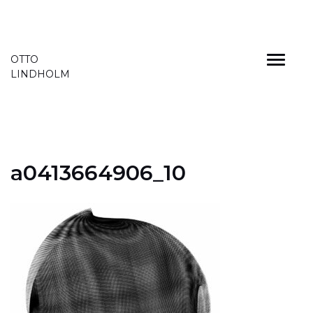
Skip
OTTO
to
LINDHOLM
content
a0413664906_10