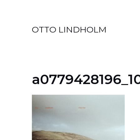
Skip
OTTO LINDHOLM
to
content
a0779428196_1