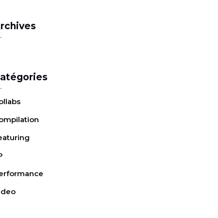
rchives
atégories
ollabs
ompilation
eaturing
P
erformance
ideo