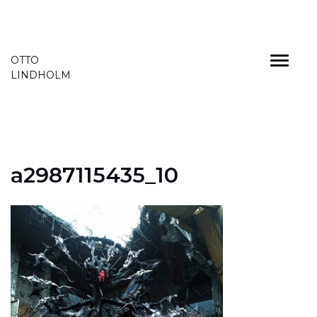
Skip
OTTO
to
LINDHOLM
content
a2987115435_10