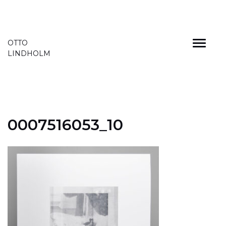
Skip
OTTO
to
LINDHOLM
content
0007516053_10