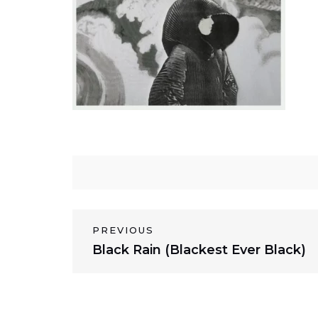
N
PREVIOUS
P
Black Rain (Blackest Ever Black)
a
r
v
e
v
i
i