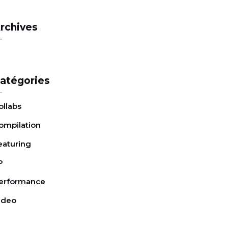
rchives
atégories
ollabs
ompilation
eaturing
P
erformance
ideo