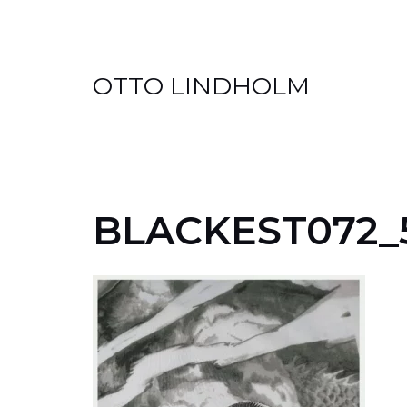
Skip
OTTO LINDHOLM
to
content
BLACKEST072_