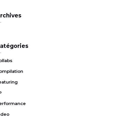
rchives
atégories
ollabs
ompilation
eaturing
P
erformance
ideo